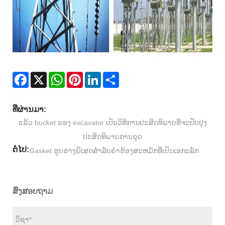
Facebook
X
WhatsApp
Pinterest
LinkedIn
Share
ທີ່ຜ່ານມາ:
ແຂ້ວ bucket ຂອງ excavator ເປັນວິທີການປະສິດທິພາບທີ່ຈະປັບປຸງ
ປະສິດທິພາບການຂຸດ
ຕໍ່ໄປ:
Gasket ຮູບຮ່າງພິເສດສໍາລັບຄໍາຮ້ອງສະຫມັກທີ່ເປັນເອກະລັກ
ສົ່ງສອບຖາມ