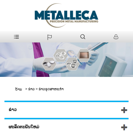
>
ຂ່າວ
>
ຂ່າວອຸດສາຫະກໍາ
ບ້ານ
ຂ່າວ
ຜະລິດຕະພັນໃຫມ່