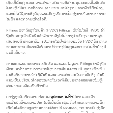
ເຊັນເຊີຂັ້ນສູງ ແລະຄວາມສາມາດໃນການສື່ສານ. ອຸປະກອນເສີມອັດສະ
ລິຍະເຫຼົ່ານີ້ສາມາດຕິດຕາມຄຸນນະພາບພະລັງງານ, ກວດພົບຂໍ້ບົກພ່ອງ,
ແລະເປີດໃຊ້ການສົ່ງຂໍ້ມູນແບບສົດໆເພື່ອການປັບປຸງການຈັດການຕາຂ່າຍ
ໄຟຟ້າ ແລະຄວາມໜ້າເຊື່ອຖື.
Fittings ແຮງດັນສູງໂດຍກົງ (HVDC) Fittings: ເຕັກໂນໂລຊີ HVDC ໄດ້
ຖືກຮັບຮອງເອົາເພີ່ມຂຶ້ນສໍາລັບການສົ່ງໄຟຟ້າທາງໄກເນື່ອງຈາກການສູນ
ເສຍສາຍສົ່ງຕ່ໍາຂອງຕົນ. ອຸປະກອນໄຟຟ້າສໍາລັບລະບົບ HVDC ຕ້ອງການ
ການອອກແບບພິເສດເພື່ອຈັດການກັບແຮງດັນສູງແລະກະແສໄຟຟ້າຢ່າງມີ
ປະສິດທິພາບ.
ການອອກແບບຂະໜາດກະທັດຮັດ ແລະແບບໂມດູລາ: Fittings ກໍາລັງຖືກ
ພັດທະນາດ້ວຍການອອກແບບທີ່ຫນາແຫນ້ນ ແລະແບບໂມດູລາ ເພື່ອເພີ່ມ
ປະສິດທິພາບການນໍາໃຊ້ພື້ນທີ່ ແລະຄວາມສະດວກໃນການຕິດຕັ້ງ. ອັນນີ້
ແມ່ນເປັນປະໂຫຍດໂດຍສະເພາະໃນເຂດທີ່ມີປະຊາກອນຫນາແຫນ້ນຫຼື
ສະພາບແວດລ້ອມພື້ນທີ່ຈໍາກັດ.
ປັບປຸງຄຸນສົມບັດຄວາມປອດໄພ:
ອຸປະກອນໄຟຟ້າ
ມີການລວມເອົາ
ຄຸນສົມບັດດ້ານຄວາມປອດໄພທີ່ເພີ່ມຂຶ້ນ ເຊັ່ນ: ກົນໄກກວດຫາຄວາມຜິດ,
ເທັກໂນໂລຍີການຫຼຸດຜ່ອນຄວາມຜິດກະຕິ arc-flash, ແລະການປັບປຸງວັດ