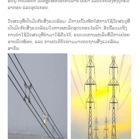
ສະດຸ insulation ເພື່ອຫຼຸດຜ່ອນອັນຕະລາຍໄຟຟ້າ ແລະປົກປ້ອງທັງບຸກຄະ
ລາກອນ ແລະອຸປະກອນ.
ວັດສະດຸທີ່ເປັນມິດກັບສິ່ງແວດລ້ອມ: ມີການເນັ້ນໜັກໃສ່ການໃຊ້ວັດສະດຸທີ່
ເປັນມິດກັບສິ່ງແວດລ້ອມໃນການຜະລິດອຸປະກອນໄຟຟ້າ. ອັນນີ້ລວມເຖິງ
ການນຳໃຊ້ວັດສະດຸທີ່ນຳມາໃຊ້ຄືນໄດ້, ຂະບວນການຜະລິດທີ່ມີການປ່ອຍ
ອາຍພິດໜ້ອຍ, ແລະ ການປະຕິບັດຕາມມາດຕະຖານສິ່ງແວດລ້ອມ
ສາກົນ.