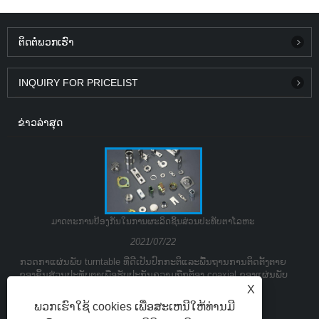
ຕິດ​ຕໍ່​ພວກ​ເຮົາ
INQUIRY FOR PRICELIST
ຂ່າວ​ລ່າ​ສຸດ
ມາດຕະການປ້ອງກັນໃນການຜະລິດຊິ້ນສ່ວນປະທັບຕາໂລຫະ
2021/07/22
ກວດກາແຜ່ນພັບ turntable ທີ່ດີເປັນປົກກະຕິແລະພື້ນຖານການຕິດຕັ້ງຕາຍ
ຂອງຊິ້ນສ່ວນປະທັບຕາເພື່ອຮັບປະກັນຄວາມຖືກຕ້ອງ coaxial ຂອງແຜ່ນພັບ
ເທິງແລະລຸ່ມ.
X
ພວກເຮົາໃຊ້ cookies ເພື່ອສະເຫນີໃຫ້ທ່ານມີ