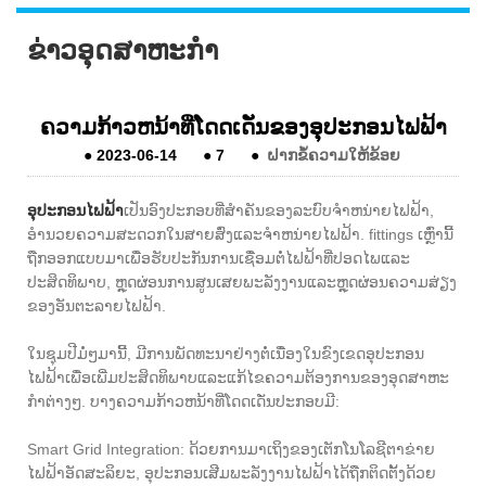
ຂ່າວອຸດສາຫະກໍາ
ຄວາມກ້າວຫນ້າທີ່ໂດດເດັ່ນຂອງອຸປະກອນໄຟຟ້າ
●
2023-06-14
●
7
●
ຝາກຂໍ້ຄວາມໃຫ້ຂ້ອຍ
ອຸປະກອນໄຟຟ້າ
ເປັນອົງປະກອບທີ່ສໍາຄັນຂອງລະບົບຈໍາຫນ່າຍໄຟຟ້າ,
ອໍານວຍຄວາມສະດວກໃນສາຍສົ່ງແລະຈໍາຫນ່າຍໄຟຟ້າ. fittings ເຫຼົ່ານີ້
ຖືກອອກແບບມາເພື່ອຮັບປະກັນການເຊື່ອມຕໍ່ໄຟຟ້າທີ່ປອດໄພແລະ
ປະສິດທິພາບ, ຫຼຸດຜ່ອນການສູນເສຍພະລັງງານແລະຫຼຸດຜ່ອນຄວາມສ່ຽງ
ຂອງອັນຕະລາຍໄຟຟ້າ.
ໃນຊຸມປີມໍ່ໆມານີ້, ມີການພັດທະນາຢ່າງຕໍ່ເນື່ອງໃນຂົງເຂດອຸປະກອນ
ໄຟຟ້າເພື່ອເພີ່ມປະສິດທິພາບແລະແກ້ໄຂຄວາມຕ້ອງການຂອງອຸດສາຫະ
ກໍາຕ່າງໆ. ບາງຄວາມກ້າວຫນ້າທີ່ໂດດເດັ່ນປະກອບມີ:
Smart Grid Integration: ດ້ວຍການມາເຖິງຂອງເຕັກໂນໂລຊີຕາຂ່າຍ
ໄຟຟ້າອັດສະລິຍະ, ອຸປະກອນເສີມພະລັງງານໄຟຟ້າໄດ້ຖືກຕິດຕັ້ງດ້ວຍ