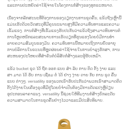
ແລະການປະຫຍັດຄ່າໃຊ້ຈ່າຍໃນໂຄງການກໍ່ສ້າງຂອງທຸກຂະຫນາດ.
ເນື່ອງຈາກລັກສະນະທີ່ຕ້ອງການຂອງວຽກງານການຂຸດຄົ້ນ, ແຂ້ວຖັງເຫຼົ່ານີ້
ແມ່ນເຮັດດ້ວຍວັດສະດຸທີ່ມີຄຸນນະພາບສູງທີ່ມີຄວາມທົນທານແລະຄວາມ
ເຂັ້ມແຂງ. ການກໍ່ສ້າງທີ່ເຂັ້ມແຂງຮັບປະກັນວ່າແຂ້ວຖັງສາມາດທົນທານຕໍ່
ການໂຫຼດຫນັກແລະສະພາບການເຮັດວຽກທີ່ຮຸນແຮງໂດຍບໍ່ມີການທໍາ
ລາຍຄວາມສົມບູນຂອງມັນ. ຄວາມທົນທານນີ້ຫມາຍເຖິງການຍືດອາຍຸ
ການບໍລິການໃນຂະນະທີ່ຫຼຸດຜ່ອນຄ່າໃຊ້ຈ່າຍໃນການບໍາລຸງຮັກສາ, ການ
ສະຫນອງປະໂຫຍດທີ່ສໍາຄັນຕໍ່ບໍລິສັດກໍ່ສ້າງແລະຜູ້ຮັບເຫມົາ.
ແຂ້ວ bucket ຂຸດ ໄດ້ ຖືກ ອອກ ແບບ ສໍາ ລັບ ການ ຕິດ ຕັ້ງ ງ່າຍ ແລະ
ສາ ມາດ ໄດ້ ຮັບ ການ ເຊື່ອມ ຕໍ່ ໄດ້ ຢ່າງ ງ່າຍ ດາຍ ກັບ ການ ຂຸດ ຄົ້ນ
ແບບ ຕ່າງໆ. versatility ຂອງພວກເຂົາຮັບປະກັນວ່າພວກເຂົາສາມາດຕິດ
ຕັ້ງໄດ້ງ່າຍໃນເຄື່ອງຂຸດທີ່ມີຢູ່ໂດຍບໍ່ຈໍາເປັນຕ້ອງມີການດັດແປງຫຼືປ່ຽນ
ອຸປະກອນລາຄາແພງ. versatility ນີ້ຊ່ວຍໃຫ້ທີມງານກໍ່ສ້າງຍົກລະດັບ
ຄວາມສາມາດໃນການຂຸດຄົ້ນຢ່າງໄວວາແລະມີປະສິດທິພາບ.