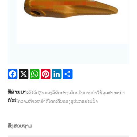
Facebook
X
WhatsApp
Pinterest
LinkedIn
Share
ທີ່ຜ່ານມາ:
ຂໍ້ໄດ້ປຽບຂອງລໍ້ຂັບຢາງເຄືອບໃນການນໍາໃຊ້ອຸດສາຫະກໍາ
ຕໍ່ໄປ:
ຄວາມກ້າວຫນ້າທີ່ໂດດເດັ່ນຂອງອຸປະກອນໄຟຟ້າ
ສົ່ງສອບຖາມ