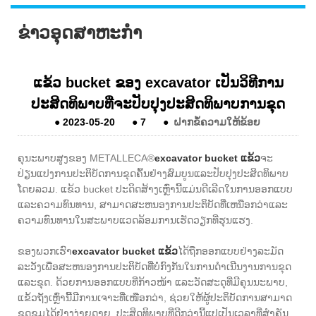
ຂ່າວອຸດສາຫະກໍາ
ແຂ້ວ bucket ຂອງ excavator ເປັນວິທີການ
ປະສິດທິພາບທີ່ຈະປັບປຸງປະສິດທິພາບການຂຸດ
●
2023-05-20
●
7
●
ຝາກຂໍ້ຄວາມໃຫ້ຂ້ອຍ
ຄຸນະພາບສູງຂອງ METALLECA®
excavator bucket ແຂ້ວ
ຈະ
ປ່ຽນແປງການປະຕິບັດການຂຸດຄົ້ນຢ່າງສົມບູນແລະປັບປຸງປະສິດທິພາບ
ໂດຍລວມ. ແຂ້ວ bucket ປະດິດສ້າງເຫຼົ່ານີ້ແມ່ນດີເລີດໃນການອອກແບບ
ແລະຄວາມທົນທານ, ສາມາດສະຫນອງການປະຕິບັດທີ່ເຫນືອກວ່າແລະ
ຄວາມທົນທານໃນສະພາບແວດລ້ອມການເຮັດວຽກທີ່ຮຸນແຮງ.
ຂອງພວກເຮົາ
excavator bucket ແຂ້ວ
ໄດ້ຖືກອອກແບບຢ່າງລະມັດ
ລະວັງເພື່ອສະຫນອງການປະຕິບັດທີ່ບໍ່ກົງກັນໃນການດໍາເນີນງານການຂຸດ
ແລະຂຸດ. ດ້ວຍການອອກແບບທີ່ກ້າວໜ້າ ແລະວັດສະດຸທີ່ມີຄຸນນະພາບ,
ແຂ້ວຖັງເຫຼົ່ານີ້ມີການເຈາະທີ່ເໜືອກວ່າ, ຊ່ວຍໃຫ້ຜູ້ປະຕິບັດການສາມາດ
ຂຸດຂຸມໄດ້ຢ່າງງ່າຍດາຍ. ປະສິດທິພາບທີ່ດີກວ່ານີ້ແປເປັນເວລາທີ່ສໍາຄັນ