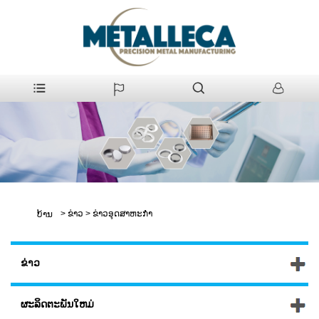
>
ຂ່າວ
>
ຂ່າວອຸດສາຫະກໍາ
ບ້ານ
ຂ່າວ
ຜະລິດຕະພັນໃຫມ່