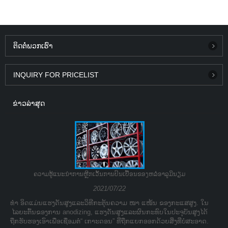
ຕິດ​ຕໍ່​ພວກ​ເຮົາ
INQUIRY FOR PRICELIST
ຂ່າວ​ລ່າ​ສຸດ
ຄວາມຮູ້ແນະນໍາການຫຼີກເວັ້ນການປົນເປື້ອນຂອງຫລໍ່ອາລູມິນຽມ
2021/07/22
ທຳ ອິດແມ່ນແຮງດັນສູງແລະວິທີກະຕຸ້ນຄວາມ ໜາ ແໜ້ນ ຂອງກະແສສູງ. ໃນ
ໄລຍະຕົ້ນຂອງການ anodizing, ແຮງດັນສູງແລະຜົນກະທົບໃນປະຈຸບັນສູງໄດ້
ຖືກຮັບຮອງເອົາເພື່ອເຊື່ອມຕໍ່“ ເກາະດອນ” ທີ່ຖືກແຍກອອກດ້ວຍສິ່ງທີ່ບໍ່ສະອາດ.